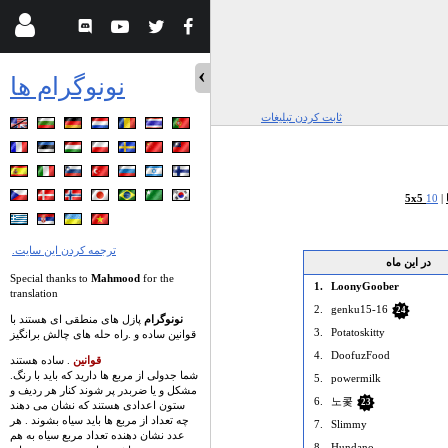
نونوگرام ها
ثابت کردن تبلیغات
|
.ترجمه کردن این سایت
در این ماه
Special thanks to
Mahmood
for the
1.
LoonyGoober
translation
2.
genku15-16
24
نونوگرام
پازل های منطقی ای هستند با
3.
Potatoskitty
قوانین ساده و .راه حله های چالش برانگیز
4.
DoofuzFood
قوانین
. ساده هستند
.شما جدولی از مربع ها دارید که باید با رنگ
5.
powermilk
مشکل و یا ضربدر پر شوند کنار هر ردیف و
6.
노콫
23
ستون اعدادی هستند که نشان می دهند
چه تعداد از مربع ها باید سیاه بشوند . هر
7.
Slimmy
عدد نشان دهنده تعداد مربع سیاه به هم
8.
Hundano