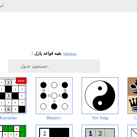
اس
: بقیه قواعد پازل
hide
show
Kurodoko
Binairo+
Yin-Yang
C