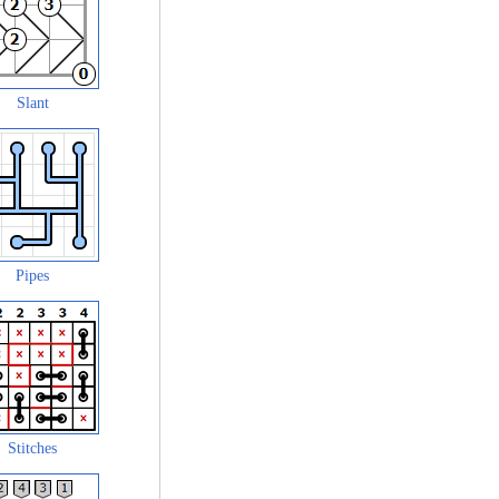
Slant
Pipes
Stitches