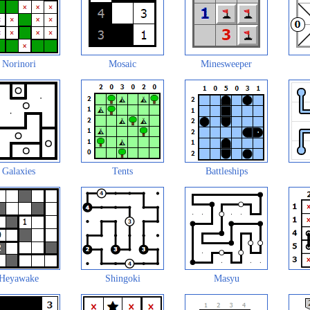
Norinori
Mosaic
Minesweeper
Galaxies
Tents
Battleships
Heyawake
Shingoki
Masyu