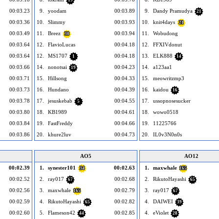
19
00:03.23
9.
yoodam
00:03.89
9.
Dandy Pramudya
21
00:03.36
10.
Slimmy
00:03.93
10.
knit4days
21
00:03.49
11.
Breez
00:03.94
11.
Wobudong
30
00:03.64
12.
FlavioLucas
00:04.18
12.
FFXIVdonut
00:03.64
12.
MS1707
00:04.18
13.
ELK888
1
14
00:03.66
14.
nonotsai
00:04.23
14.
a123aa1
19
00:03.71
15.
Hillsong
00:04.33
15.
meowritzmp3
00:03.73
16.
Hundano
00:04.39
16.
kaidou
16
00:03.78
17.
jesuskebab
00:04.55
17.
ussopnosesucker
5
00:03.80
18.
KB1989
00:04.61
18.
wowo0518
00:03.84
19.
FastFreddy
00:04.66
19.
11225766
00:03.86
20.
khure2luv
00:04.73
20.
IL0v3N0n0s
AO5
AO12
00:02.39
1.
synester101
00:02.63
1.
maxwhale
34
165
00:02.52
2.
ray017
00:02.68
2.
RikutoHayashi
67
65
00:02.56
3.
maxwhale
00:02.79
3.
ray017
165
67
00:02.59
4.
RikutoHayashi
00:02.82
4.
DAIWEI
65
39
00:02.60
5.
Flameson42
00:02.85
4.
eViolet
44
28