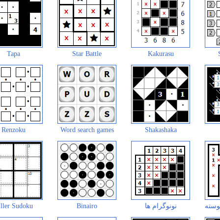
Tapa
Star Battle
Kakurasu
Renzoku
Word search games
Shakashaka
وسته
نونوگرام ها
Binairo
ller Sudoku