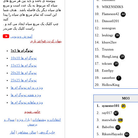
پیوسته ی باشد و باید بین هر مربع های
سیاه که مربوط به یک عدد است و مربع
9.
WIKENSDIKS
های سیاه دیگر یک فاصله باشد . هدف شما
10.
Flameson42
این است که تمام مربع های سیاه را پیدا
44
کنید
11.
Dimon0201
. چپ کلیک یک مربع سیاه ایجاد می کند و
12.
nonograx
راست کلیک یک ضربدر
12.
leukisgr
30
آموزش ویدیویی
پنهان کردن قواعد بازی
14.
khure2luv
15.
Truxton
5x5 نونوگرام ها
16.
HungLiang
59
10x10 نونوگرام ها
17.
tokram
19
15x15 نونوگرام ها
18.
Entr0py
20x20 نونوگرام ها
19.
zanzebee
7
25x25 نونوگرام ها
20.
HollowKing
ویژه روزانه نونوگرام ها
ویژه هفته نونوگرام ها
MO3
ویژه ماهانه نونوگرام ها
1.
synester101
34
حامی شوید
2.
ray017
67
انتقادات و پیشنهادات
|
پازل ویژه
|
سوال و
3.
maxwhale
165
پرسش
4.
Babo0m
12
چاپ گروهی
|
سالن مشاهیر
|
آمار
5.
RikutoHayashi
65