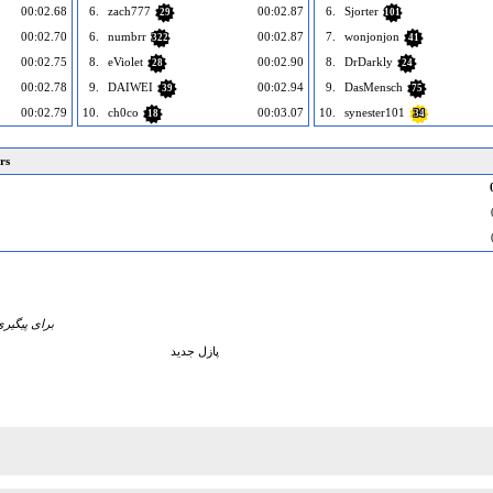
00:02.68
6.
zach777
00:02.87
6.
Sjorter
29
101
00:02.70
6.
numbrr
00:02.87
7.
wonjonjon
322
41
00:02.75
8.
eViolet
00:02.90
8.
DrDarkly
28
24
00:02.78
9.
DAIWEI
00:02.94
9.
DasMensch
39
75
00:02.79
10.
ch0co
00:03.07
10.
synester101
18
34
rs
برای پیگیری
پازل جدید