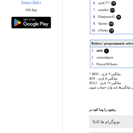
Privacy Policy
6.
zach777
29
iOS App
7.
numbrr
322
8.
Flameson42
44
9.
Sjorter
101
10.
eViolet
28
Robots / programmatic solve
1.
siebi
1
2.
carsondgrey
3.
PrinceOfChairs
* MO3 - میانگین ۳ بازی.
AO5 - میانگین ۵ بازی.
AO12 - میانگین ۱۲ بازی.
 میانگین‌ها باید وارد حساب شوید
رتبتون را پیدا کنید در